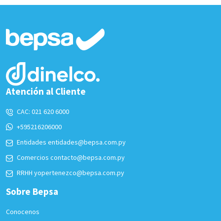
Atención al Cliente
CAC:
021 620 6000
+595216206000
Entidades
entidades@bepsa.com.py
Comercios
contacto@bepsa.com.py
RRHH
yopertenezco@bepsa.com.py
Sobre Bepsa
Conocenos