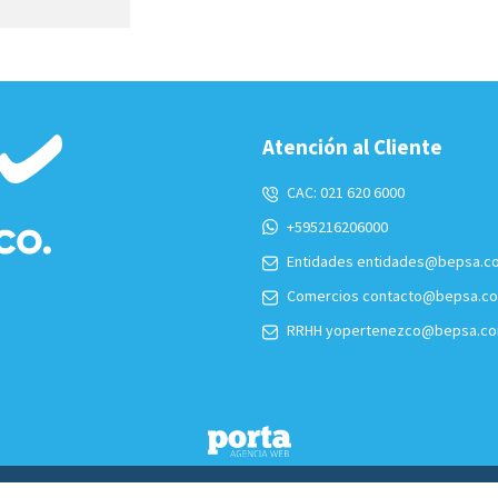
Atención al Cliente
CAC:
021 620 6000
+595216206000
Entidades
entidades@bepsa.c
Comercios
contacto@bepsa.c
RRHH
yopertenezco@bepsa.co