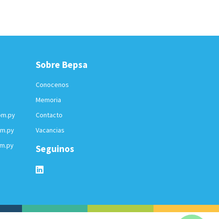
Sobre Bepsa
Conocenos
Memoria
om.py
Contacto
om.py
Vacancias
m.py
Seguinos